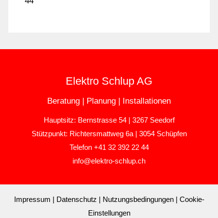
44
Elektro Schlup AG
Beratung | Planung | Installationen
Hauptsitz: Bernstrasse 54 | 3267 Seedorf
Stützpunkt: Richtersmattweg 6a | 3054 Schüpfen
Telefon +41 32 392 22 44
nf
l
ktr
-schl
p
ch
Impressum
|
Datenschutz
|
Nutzungsbedingungen
|
Cookie-
Einstellungen