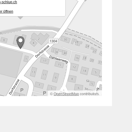
-schl
p
ch
r öffnen
©
OpenStreetMap
contributors.