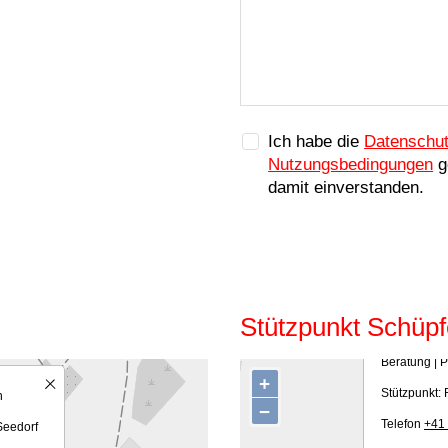
Ich habe die
Datenschut
Nutzungsbedingungen
g
damit einverstanden.
Stützpunkt Schüp
Elektro Sch
Beratung | P
+
Stützpunkt:
n
−
Telefon
+41 
Seedorf