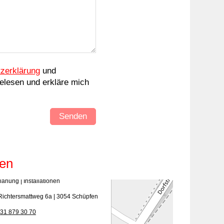
zerklärung
und
elesen und erkläre mich
Senden
fen
lup AG
lanung | Installationen
 Richtersmattweg 6a | 3054 Schüpfen
31 879 30 70