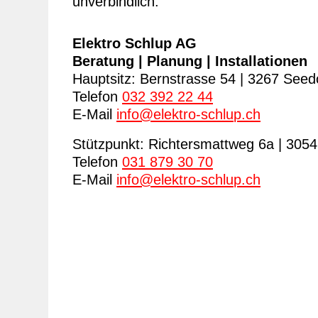
unverbindlich.
Elektro Schlup AG
Beratung | Planung | Installationen
Hauptsitz: Bernstrasse 54 | 3267 Seed
Telefon
032 392 22 44
E-Mail
nf
l
ktr
-schl
p
ch
Stützpunkt: Richtersmattweg 6a | 305
Telefon
031 879 30 70
E-Mail
nf
l
ktr
-schl
p
ch