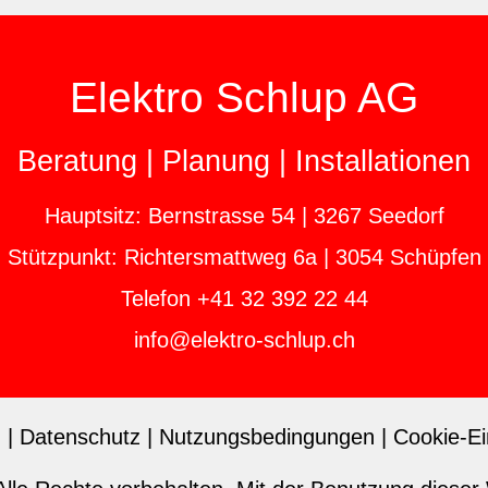
Elektro Schlup AG
Beratung | Planung | Installationen
Hauptsitz: Bernstrasse 54 | 3267 Seedorf
Stützpunkt: Richtersmattweg 6a | 3054 Schüpfen
Telefon +41 32 392 22 44
nf
l
ktr
-schl
p
ch
m
|
Datenschutz
|
Nutzungsbedingungen
|
Cookie-Ei