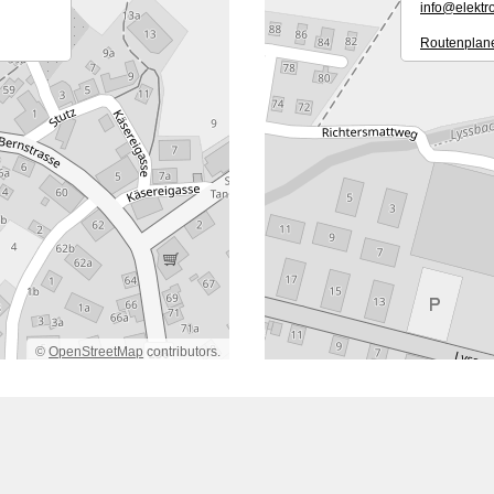
nf
l
ktr
Routenplane
©
OpenStreetMap
contributors.