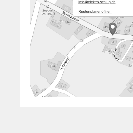
nf
l
ktr
-schl
p
ch
Routenplaner öffnen